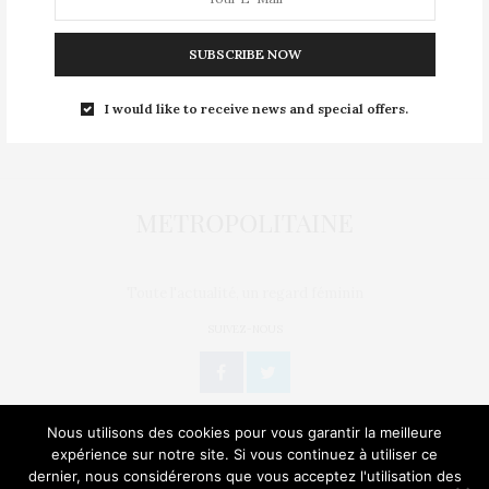
Mentions légales
SUBSCRIBE NOW
Nous contacter
Publier un article
I would like to receive news and special offers.
Politique de confidentialité
Toute l'actualité, un regard féminin
SUIVEZ-NOUS
Nous utilisons des cookies pour vous garantir la meilleure
expérience sur notre site. Si vous continuez à utiliser ce
dernier, nous considérerons que vous acceptez l'utilisation des
L’OEIL DE MÉTROP’
STORIES
BIEN-ÊTRE / SANTÉ