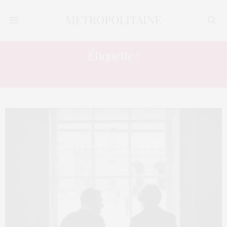
Étiquette :
ÂGE