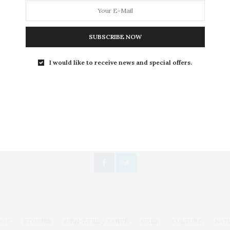
novembre à l’occasion d’un grand…
SUBSCRIBE NOW
I would like to receive news and special offers.
Toute l'actualité, un regard féminin
SUIVEZ-NOUS
ROP’
STORIES
BIEN-ÊTRE / SANTÉ
GEEK
CULTURE
NAT