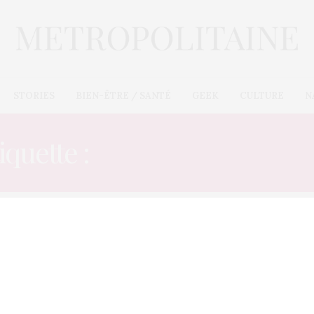
STORIES
BIEN-ÊTRE / SANTÉ
GEEK
CULTURE
N
iquette :
ANIMATEUR CAU
CULTURE
2 NOVEMBRE 2012
Un flashmob avec Psy à Paris
La star montante coréenne Psy sera à Paris le 5