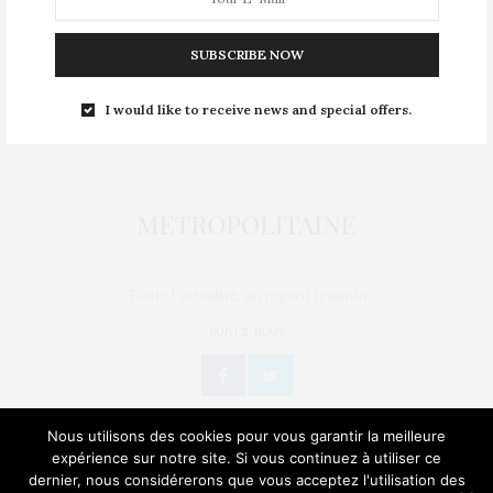
Mentions légales
SUBSCRIBE NOW
Nous contacter
Publier un article
I would like to receive news and special offers.
Politique de confidentialité
Toute l'actualité, un regard féminin
SUIVEZ-NOUS
Nous utilisons des cookies pour vous garantir la meilleure
expérience sur notre site. Si vous continuez à utiliser ce
dernier, nous considérerons que vous acceptez l'utilisation des
L’OEIL DE MÉTROP’
STORIES
BIEN-ÊTRE / SANTÉ