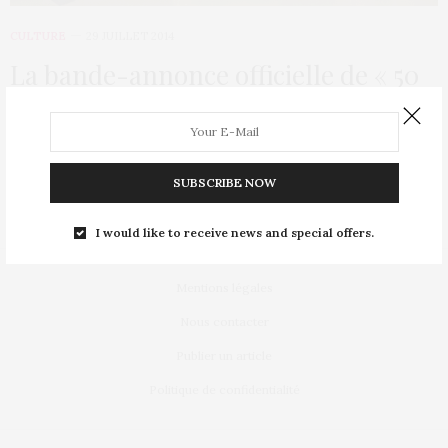
CULTURE
29 JUILLET 2014
La bande-annonce officielle de « 50
nuances de Grey » enfin dévoilée
Après la bande originale du film diffusée en partie par Beyonce
il y a quelques…
SUBSCRIBE NOW
I would like to receive news and special offers.
Mentions légales
Nous contacter
Publier un article
Politique de confidentialité