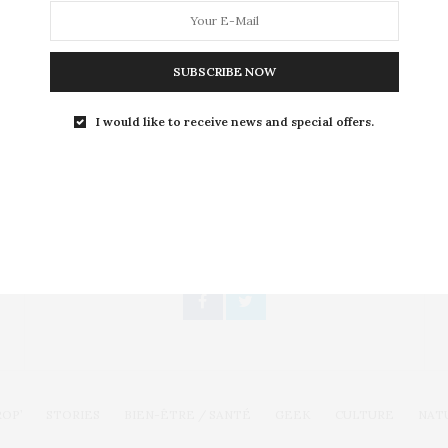
Rien n’est trop beau pour être belle ou plutôt d’après
la marque japonaise Clé de…
SUBSCRIBE NOW
I would like to receive news and special offers.
Toute l'actualité, un regard féminin
SUIVEZ-NOUS
ROP’
STORIES
BIEN-ÊTRE / SANTÉ
GEEK
CULTURE
NAT