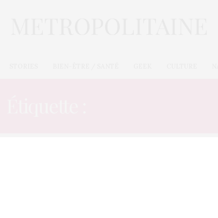
STORIES
BIEN-ÊTRE / SANTÉ
GEEK
CULTURE
N
Étiquette :
BEAUTÉ PEAU
CULTURE
21 JUIN 2012
Shisheido lance une crème de
jour à 10 300 € le pot !