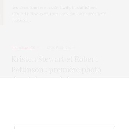
Les deux tourtereaux de Twilight s’affichent
aujourd’hui sous un tout nouveau jour après leur
rupture.…
E-COMMÈRES
17 OCTOBRE 2012
Kristen Stewart et Robert
Pattinson : première photo
depuis le scandale
On ne parle plus que du célèbre couple de Twilight
depuis que Kristen Stewart, aussi…