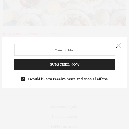
BIEN-ÊTRE / SANTÉ
30 JANVIER 2019
Claus : le rendez-vous du petit-
déjeuner parisien
SUBSCRIBE NOW
Vous cherchez un nouveau brunch à tester ce week-end ? Vous
avez envie d’un endroit calme…
I would like to receive news and special offers.
Mentions légales
Nous contacter
Publier un article