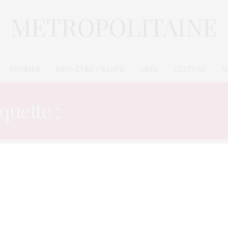
STORIES
BIEN-ÊTRE / SANTÉ
GEEK
CULTURE
N
quette :
CARACTÈRE SEX
E-COMMÈRES
1 MAI 2013
Kim Kardashian : sa sex tape
retravaillée pour les besoins du
clip de Ray J