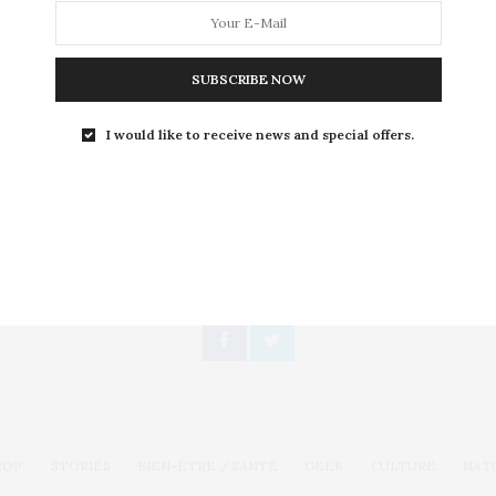
Quelle ignominie ! Tandis que la belle de l’ »Incroyable
famille Kardashian » attend un enfant de…
SUBSCRIBE NOW
I would like to receive news and special offers.
Toute l'actualité, un regard féminin
SUIVEZ-NOUS
ROP’
STORIES
BIEN-ÊTRE / SANTÉ
GEEK
CULTURE
NAT