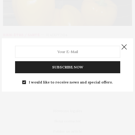
BIEN-ÊTRE / SANTÉ
31 AOÛT 2014
Ces aliments qui aident à mieux
bronzer
SUBSCRIBE NOW
Un meilleur bronzage ne se limite pas à « s’étaler » avec son
maillot de bain sous…
I would like to receive news and special offers.
Mentions légales
Nous contacter
Publier un article