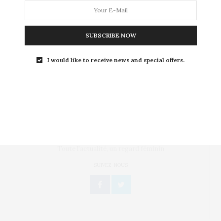
musées parisiens ?
Certes nous ne sommes que le 12 novembre, mais pour
SUBSCRIBE NOW
éviter la course aux cadeaux…
I would like to receive news and special offers.
Toute l'actualité, un regard féminin
SUIVEZ-NOUS