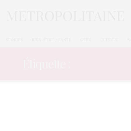
STORIES
BIEN-ÊTRE / SANTÉ
GEEK
CULTURE
N
Étiquette :
CARTE
CULTURE
,
L’OEIL DE MÉTROP’
12 NOVEMBRE 2019
Noël 2019 : avez-vous pensé
aux Pass pour les plus grands