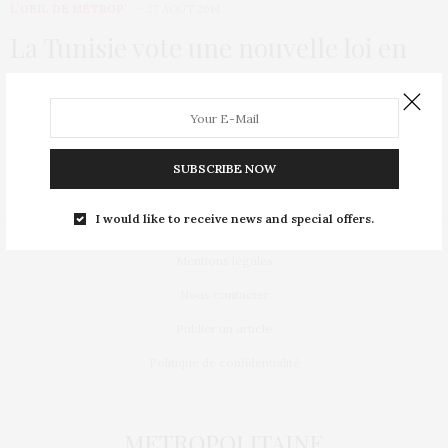
L’OEIL DE MÉTROP’
27 AOÛT 2014
La Tunisie vote une nouvelle loi en
faveur des femmes
La Tunisie fait partie des pays arabes qui accordent une
importance aux droits des femmes.…
SUBSCRIBE NOW
I would like to receive news and special offers.
Mentions légales
Nous contacter
Publier un article
Politique de confidentialité