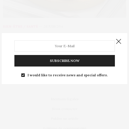
BIEN-ÊTRE / SANTÉ
28 JUIN 2014
Apprenez cuisiner sans nuire à
votre santé
Souvent, on sous-entend manger sain c’est manger bio. Une
SUBSCRIBE NOW
idée reçue selon Claude Aubert, un…
I would like to receive news and special offers.
Mentions légales
Nous contacter
Publier un article
Politique de confidentialité