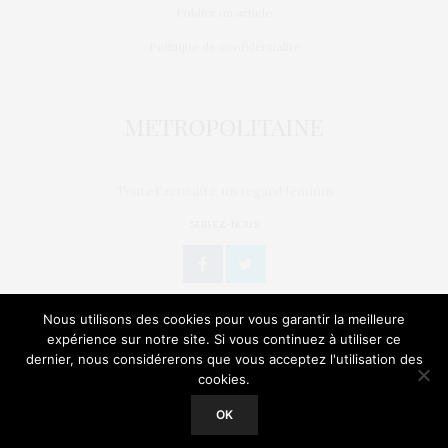
Publier un article
Politique de confidentialité
Toute l'actualité, un regard féminin
SUIVEZ-NOUS
Nous utilisons des cookies pour vous garantir la meilleure
expérience sur notre site. Si vous continuez à utiliser ce
dernier, nous considérerons que vous acceptez l'utilisation des
L’OEIL DE MÉTROP’
STORIES
BIEN-ÊTRE / SANTÉ
cookies.
Our site uses cookies. Learn more about our use of cookies:
Cookie
Policy
GEEK
CULTURE
NATURE
SORTIES
OK
ACCEPT