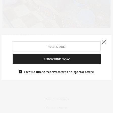
L’OEIL DE MÉTROP’
28 JUILLET 2014
Les marocaines en Espagne ne sont
pas toutes des sans papiers
SUBSCRIBE NOW
Un grand nombre de personnes voient les femmes qui viennent
du Maroc et qui résident…
I would like to receive news and special offers.
Mentions légales
Nous contacter