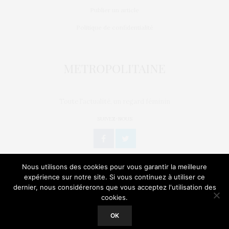
Publier un article
Politique de confidentialité
Toute l'actualité, un regard féminin
SUIVEZ-NOUS
Nous utilisons des cookies pour vous garantir la meilleure
expérience sur notre site. Si vous continuez à utiliser ce
dernier, nous considérerons que vous acceptez l'utilisation des
L’OEIL DE MÉTROP’
STORIES
BIEN-ÊTRE / SANTÉ
cookies.
Our site uses cookies. Learn more about our use of cookies:
Cookie
Policy
GEEK
CULTURE
NATURE
SORTIES
OK
ACCEPT