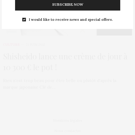
SUBSCRIBE NOW
I would like to receive news and special offers.
CULTURE
21 JUIN 2012
Shisheido lance une crème de jour à
10 300 € le pot !
Rien n’est trop beau pour être belle ou plutôt d’après la
marque japonaise Clé de…
Mentions légales
Nous contacter