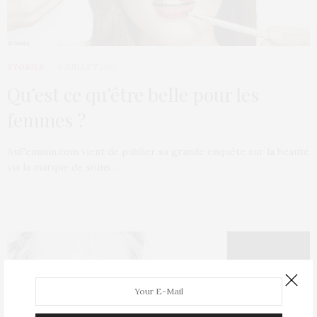
STORIES
9 JUILLET 2012
Qu’est ce qu’être belle pour les
femmes ?
AuFeminin.com vient de publier sa grande enquête sur la beauté
via la marque de soins…