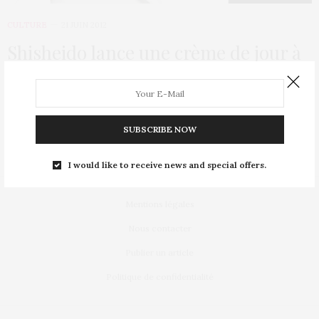
CULTURE
21 JUIN 2012
Shisheido lance une crème de jour à
10 300 € le pot !
Rien n’est trop beau pour être belle ou plutôt d’après la
marque japonaise Clé de…
SUBSCRIBE NOW
I would like to receive news and special offers.
Mentions légales
Nous contacter
Publier un article
Politique de confidentialité