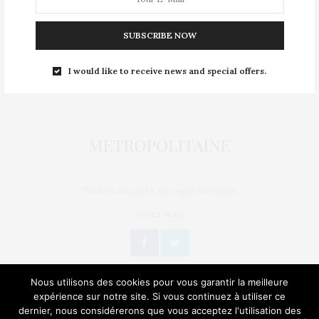
Mentions légales
SUBSCRIBE NOW
Nous contacter
Publier un article
I would like to receive news and special offers.
Politique de confidentialité
Toute l'actualité, un regard féminin
SUIVEZ-NOUS
Nous utilisons des cookies pour vous garantir la meilleure
expérience sur notre site. Si vous continuez à utiliser ce
dernier, nous considérerons que vous acceptez l'utilisation des
L’OEIL DE MÉTROP’
STORIES
BIEN-ÊTRE / SANTÉ