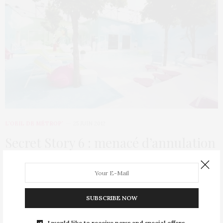
L’OEIL DE MÉTROP’
25 JUIN 2012
Secret Story 6 : menacé d’annulation
!
Et oui, que les fans commencent à s’inquiéter des rumeurs
d’annulation du jeu courent en…
SUBSCRIBE NOW
I would like to receive news and special offers.