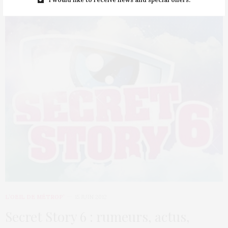
L’OEIL DE MÉTROP’
15 JUIN 2012
Secret Story 6 : rumeurs, actus,