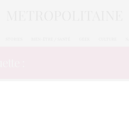
STORIES
BIEN-ÊTRE / SANTÉ
GEEK
CULTURE
N
ette :
FAIRE UN STREAP T
STORIES
16 JUIN 2012
Devenez une reine du streap-
tease !