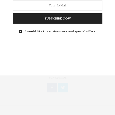
Le streap tease ou la technique de l’effeuillage vous à
toujours fais rêver, une quintessence…
SUBSCRIBE NOW
I would like to receive news and special offers.
Toute l'actualité, un regard féminin
SUIVEZ-NOUS