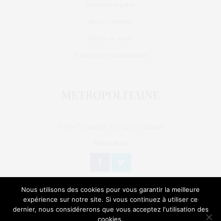
Mentions légales
Nous contacter
Publier un article
Politique de confidentialité
Toute l'actualité, un regard féminin
SUIVEZ-NOUS
Nous utilisons des cookies pour vous garantir la meilleure
expérience sur notre site. Si vous continuez à utiliser ce
dernier, nous considérerons que vous acceptez l'utilisation des
L’OEIL DE MÉTROP’
STORIES
BIEN-ÊTRE / SANTÉ
cookies.