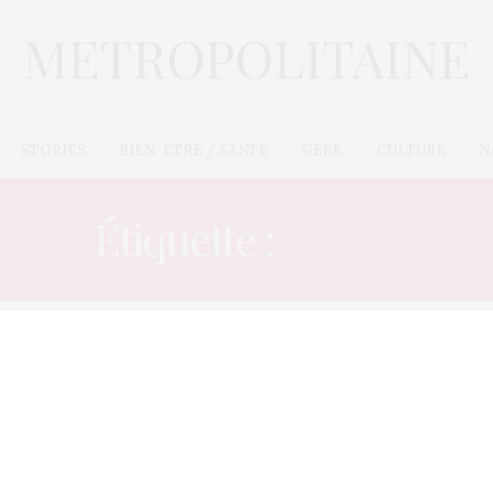
STORIES
BIEN-ÊTRE / SANTÉ
GEEK
CULTURE
N
Étiquette :
FRIPE
E-COMMÈRES
10 DÉCEMBRE 2012
Fauchée, Lindsay Lohan vend
ses vêtements à la friperie
La poisse ne quitte plus Lindsay Lohan : entre ses