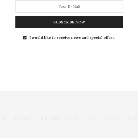
nombreux démêlés judiciaires, son addiction…
SUBSCRIBE NOW
I would like to receive news and special offers.
Toute l'actualité, un regard féminin
SUIVEZ-NOUS
ROP’
STORIES
BIEN-ÊTRE / SANTÉ
GEEK
CULTURE
NAT