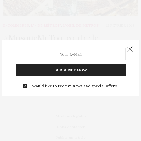
E-COMMÈRES
,
L'♂ DE MÉTROP'
,
L’OEIL DE MÉTROP’
12 FÉVRIER 2018
#MosqueMeToo, contre le
harcèlement dans les lieux de culte
musulmans
SUBSCRIBE NOW
Beaucoup ont vu dans les mouvements sur les réseaux sociaux
du type Twitter, comme #…
I would like to receive news and special offers.
Mentions légales
Nous contacter
Publier un article