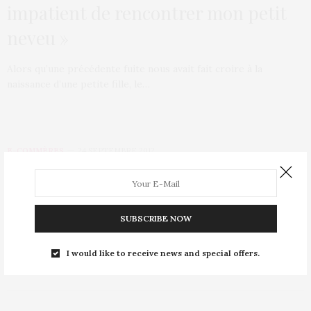
impatient de rencontrer mon petit
neveu »
Alors qu’une précédente fuite nous avait fait croire à la
naissance d’une petite fille, le…
E-COMMÈRES
24 SEPTEMBRE 2012
Après Harry Potter, J.K. Rowling
publie un roman pour adultes
SUBSCRIBE NOW
Après le succès planétaire d’Harry Potter, J.K. Rowling est sur
le point de publier à…
I would like to receive news and special offers.