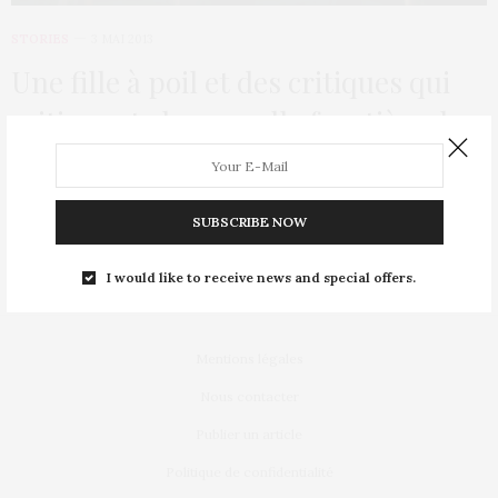
STORIES
3 MAI 2013
Une fille à poil et des critiques qui
critiquent : la nouvelle frontière de
la télévision danoise
La télévision ne sait vraiment plus quoi inventer. Et, en général,
SUBSCRIBE NOW
quand elle ne sait…
I would like to receive news and special offers.
Mentions légales
Nous contacter
Publier un article
Politique de confidentialité