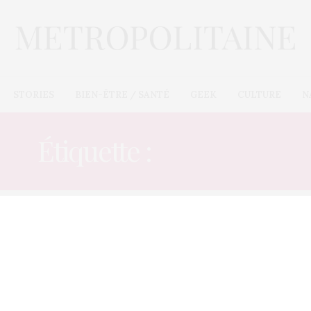
STORIES
BIEN-ÊTRE / SANTÉ
GEEK
CULTURE
N
Étiquette :
IMPLANT
STORIES
13 MARS 2013
L’IVG gratuite pour toutes les
femmes à partir du 31 mars
Il s’agissait de l’une des promesses de campagne de