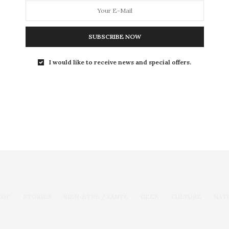
François Hollande : la gratuité des moyens…
SUBSCRIBE NOW
I would like to receive news and special offers.
Toute l'actualité, un regard féminin
SUIVEZ-NOUS
ROP’
STORIES
BIEN-ÊTRE / SANTÉ
GEEK
CULTURE
NAT