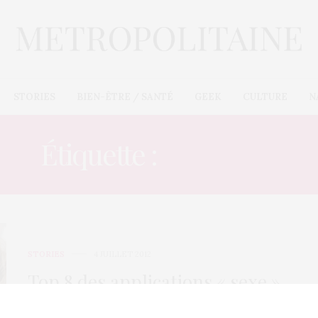
STORIES
BIEN-ÊTRE / SANTÉ
GEEK
CULTURE
N
Étiquette :
JEU SEXY
STORIES
4 JUILLET 2012
Top 8 des applications « sexe »
sur smartphone