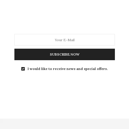
Les smartphones et leurs multiples applications (dont
la plupart ne servent à rien) ont créer…
SUBSCRIBE NOW
STORIES
16 JUIN 2012
I would like to receive news and special offers.
Devenez une reine du streap-
tease !
Le streap tease ou la technique de l’effeuillage vous à
toujours fais rêver, une quintessence…