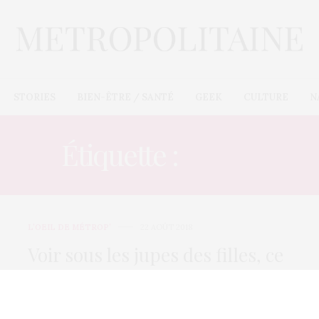
STORIES
BIEN-ÊTRE / SANTÉ
GEEK
CULTURE
N
Étiquette :
JUPES
L’OEIL DE MÉTROP’
22 AOÛT 2018
Voir sous les jupes des filles, ce
n’est pas beau, filmer c’est un
délit