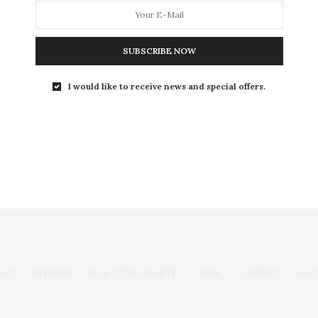
son prochain film, Wolf of…
SUBSCRIBE NOW
I would like to receive news and special offers.
Toute l'actualité, un regard féminin
SUIVEZ-NOUS
ROP’
STORIES
BIEN-ÊTRE / SANTÉ
GEEK
CULTURE
NAT