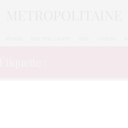
STORIES
BIEN-ÊTRE / SANTÉ
GEEK
CULTURE
N
Étiquette :
MARGOT ROBI
E-COMMÈRES
24 DÉCEMBRE 2012
Leonardo DiCaprio n’est plus
un coeur à prendre
Il a rencontré cette jeune femme sur le tournage de