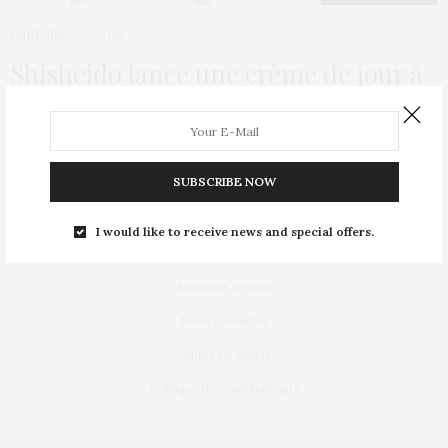
CULTURE
21 JUIN 2012
Shisheido lance une crème de jour à
10 300 € le pot !
Rien n’est trop beau pour être belle ou plutôt d’après la
marque japonaise Clé de…
SUBSCRIBE NOW
I would like to receive news and special offers.
Mentions légales
Nous contacter
Publier un article
Politique de confidentialité