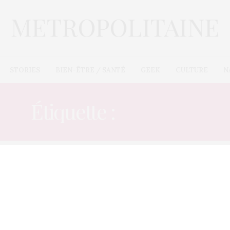
STORIES
BIEN-ÊTRE / SANTÉ
GEEK
CULTURE
N
Étiquette :
MEUBLE
BIEN-ÊTRE / SANTÉ
21 MARS 2019
Tirage : Maison actuelle au top
Le tirage Maison actuelle continue sur sa lancée et sur