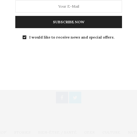
son succès en kiosque, avec…
SUBSCRIBE NOW
I would like to receive news and special offers.
Toute l'actualité, un regard féminin
SUIVEZ-NOUS
ROP’
STORIES
BIEN-ÊTRE / SANTÉ
GEEK
CULTURE
NAT