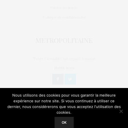
Publier un article
Politique de confidentialité
Toute l'actualité, un regard féminin
SUIVEZ-NOUS
Nous utilisons des cookies pour vous garantir la meilleure
expérience sur notre site. Si vous continuez à utiliser ce
dernier, nous considérerons que vous acceptez l'utilisation des
L’OEIL DE MÉTROP’
STORIES
BIEN-ÊTRE / SANTÉ
cookies.
Our site uses cookies. Learn more about our use of cookies:
Cookie
Policy
GEEK
CULTURE
NATURE
SORTIES
OK
ACCEPT