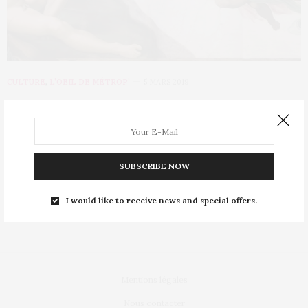
CULTURE
,
L’OEIL DE MÉTROP’
5 MARS 2019
Instagram et les influençeurs au
service de l’art : le succès de La
Minute Culture
SUBSCRIBE NOW
Lancée en février 2019, La Minute Culture est en passe de
I would like to receive news and special offers.
devenir l’un des rendez-vous…
Mentions légales
Nous contacter