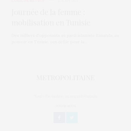
L’OEIL DE MÉTROP’
15 AOÛT 2013
Journée de la femme :
mobilisation en Tunisie
Des milliers d’opposants au parti islamiste Ennahda, au
pouvoir en Tunisie, ont défilé pour la…
Toute l'actualité, un regard féminin
SUIVEZ-NOUS