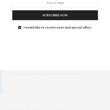
SUBSCRIBE NOW
I would like to receive news and special offers.
L'♂ DE MÉTROP'
,
L’OEIL DE MÉTROP’
27 AOÛT 2017
Agressions sexuelles au Maroc :
l’opinion publique se mobilise
Les images d’une vidéo montrant un groupe de jeunes
hommes agresser sexuellement dans un bus…