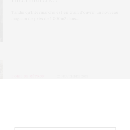
Tandis qu’Intermarché est en train d’ouvrir un nouveau
magasin de près de 1 000m2 dans…
L’OEIL DE MÉTROP’
25 NOVEMBRE 2019
Une marche féministe
historique
Ce samedi 23 novembre 2019, une grande marche
féministe a été organisée par le collectif…