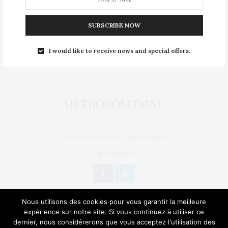
Mentions légales
SUBSCRIBE NOW
Nous contacter
Publier un article
I would like to receive news and special offers.
Politique de confidentialité
Toute l'actualité, un regard féminin
SUIVEZ-NOUS
Nous utilisons des cookies pour vous garantir la meilleure
expérience sur notre site. Si vous continuez à utiliser ce
dernier, nous considérerons que vous acceptez l'utilisation des
L’OEIL DE MÉTROP’
STORIES
BIEN-ÊTRE / SANTÉ