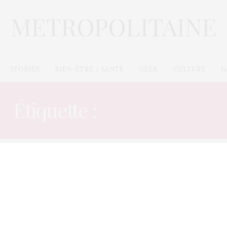
STORIES
BIEN-ÊTRE / SANTÉ
GEEK
CULTURE
N
Étiquette :
NERVELAND
E-COMMÈRES
18 JANVIER 2013
Neverland : Lady Gaga veut
racheter le ranch de Michael
Jackson