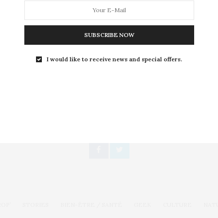
Avant sa mort le 25 juin 2009, Michael Jackson disait de
Neverland que c'était l'endroit…
SUBSCRIBE NOW
I would like to receive news and special offers.
Toute l'actualité, un regard féminin
SUIVEZ-NOUS
ROP’
STORIES
BIEN-ÊTRE / SANTÉ
GEEK
CULTURE
NAT