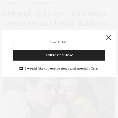
E-COMMÈRES
29 DÉCEMBRE 2012
Chirurgie esthétique : les femmes
veulent un nez à la Kate Middleton
Les sœurs Middleton sont jalousées dans le comté de
Cambridge (Royaume-Uni) : il y a peu, lorsque…
SUBSCRIBE NOW
I would like to receive news and special offers.