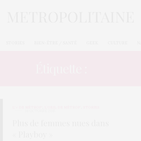
STORIES
BIEN-ÊTRE / SANTÉ
GEEK
CULTURE
N
Étiquette :
NU
L'♂ DE MÉTROP'
,
L’OEIL DE MÉTROP’
,
STORIES
14 OCTOBRE 2015
Plus de femmes nues dans
« Playboy »