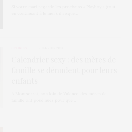
Si votre mari regarde les prochains « Playboy » (tout
en continuant à le nier), il risque…
STORIES
2 JANVIER 2013
Calendrier sexy : des mères de
famille se dénudent pour leurs
enfants
A Montserrat, non loin de Valence, des mères de
famille ont posé nues pour que…