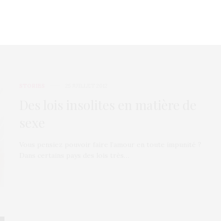
Kanye West, qui entretien une…
STORIES
25 JUILLET 2012
Des lois insolites en matière de
sexe
Vous pensiez pouvoir faire l’amour en toute impunité ?
Dans certains pays des lois très…