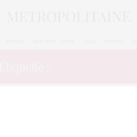
STORIES
BIEN-ÊTRE / SANTÉ
GEEK
CULTURE
N
Étiquette :
ORGANISATEU
CULTURE
2 NOVEMBRE 2012
Un flashmob avec Psy à Paris
La star montante coréenne Psy sera à Paris le 5