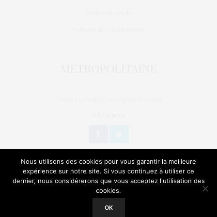
Publier un article
Politique de confidentialité
Toute l'actualité, un regard féminin
SUIVEZ-NOUS
Nous utilisons des cookies pour vous garantir la meilleure
expérience sur notre site. Si vous continuez à utiliser ce
dernier, nous considérerons que vous acceptez l'utilisation des
L’OEIL DE MÉTROP’
STORIES
BIEN-ÊTRE / SANTÉ
cookies.
Our site uses cookies. Learn more about our use of cookies:
Cookie
Policy
GEEK
CULTURE
NATURE
SORTIES
OK
ACCEPT