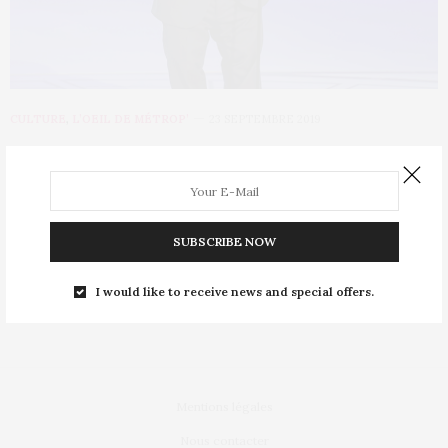
CULTURE
,
L’OEIL DE MÉTROP’
23 SEPTEMBRE 2019
Emmy Awards 2019 : le palmarès
complet de la cérémonie américaine
dédiée aux séries
SUBSCRIBE NOW
Game of Thrones a-t-il égalé son record ? Quelles sont les
I would like to receive news and special offers.
surprises de cette grande…
Mentions légales
Nous contacter