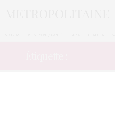
STORIES
BIEN-ÊTRE / SANTÉ
GEEK
CULTURE
N
Étiquette :
PDG
L’OEIL DE MÉTROP’
6 DÉCEMBRE 2012
Laurence Danon : une « femme
en or » à la tête de la banque