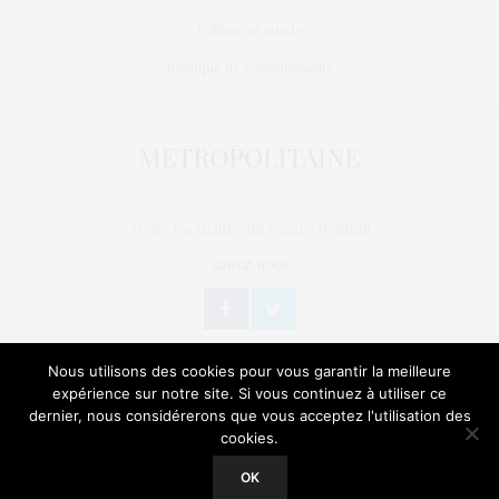
Publier un article
Politique de confidentialité
Toute l'actualité, un regard féminin
SUIVEZ-NOUS
Nous utilisons des cookies pour vous garantir la meilleure
expérience sur notre site. Si vous continuez à utiliser ce
dernier, nous considérerons que vous acceptez l'utilisation des
L’OEIL DE MÉTROP’
STORIES
BIEN-ÊTRE / SANTÉ
cookies.
Our site uses cookies. Learn more about our use of cookies:
Cookie
Policy
GEEK
CULTURE
NATURE
SORTIES
OK
ACCEPT