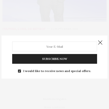
CULTURE
,
L’OEIL DE MÉTROP’
23 SEPTEMBRE 2019
Emmy Awards 2019 : le palmarès
complet de la cérémonie américaine
dédiée aux séries
SUBSCRIBE NOW
Game of Thrones a-t-il égalé son record ? Quelles sont les
I would like to receive news and special offers.
surprises de cette grande…
Mentions légales
Nous contacter