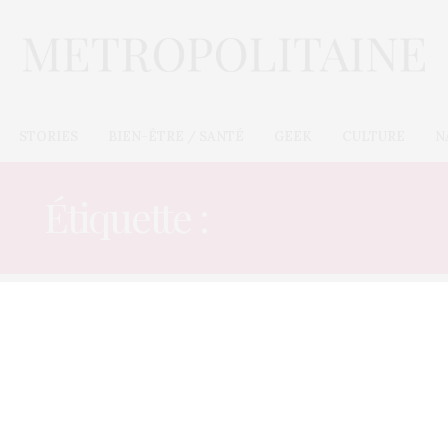
STORIES
BIEN-ÊTRE / SANTÉ
GEEK
CULTURE
N
Étiquette :
POP ROCK
E-COMMÈRES
22 AOÛT 2012
Avril Lavigne est fiancée