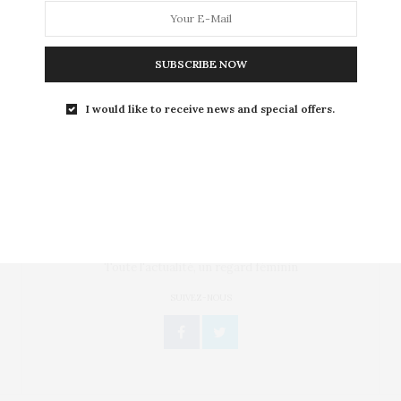
La jeune star de la pop-rock canadienne vient
d’annoncer une nouvelle qui a laissé le…
SUBSCRIBE NOW
I would like to receive news and special offers.
Toute l'actualité, un regard féminin
SUIVEZ-NOUS