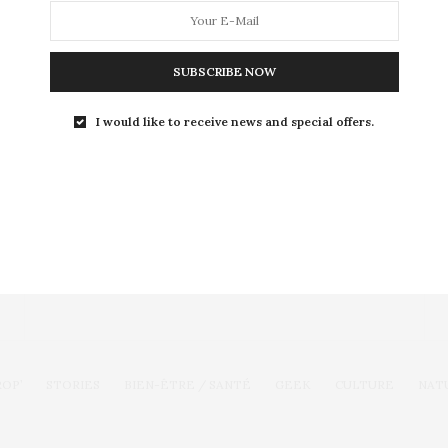
pour cause, c’est…
SUBSCRIBE NOW
I would like to receive news and special offers.
Toute l'actualité, un regard féminin
SUIVEZ-NOUS
ROP’
STORIES
BIEN-ÊTRE / SANTÉ
GEEK
CULTURE
NAT