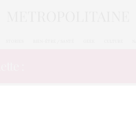
STORIES
BIEN-ÊTRE / SANTÉ
GEEK
CULTURE
N
ette :
POURSUIVRE EN JU
E-COMMÈRES
24 NOVEMBRE 2012
Shakira : son ex lui réclame 100
millions de dollars
La grossesse de Shakira ne sera pas de tout repos ! Et