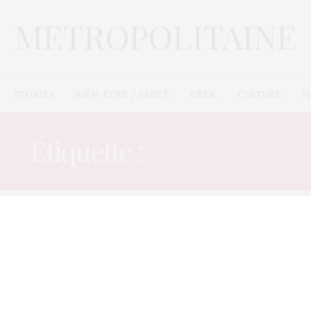
STORIES
BIEN-ÊTRE / SANTÉ
GEEK
CULTURE
N
Étiquette :
PREPARER
BIEN-ÊTRE / SANTÉ
21 OCTOBRE 2012
L’inratable gâteau minute au
chocolat