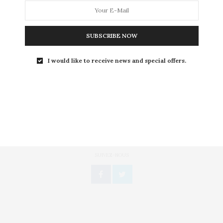
Il faut bien avouer que par les temps durs, un bon
gâteau au chocolat nous…
SUBSCRIBE NOW
I would like to receive news and special offers.
Toute l'actualité, un regard féminin
SUIVEZ-NOUS