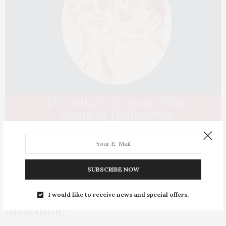
SUBSCRIBE NOW
CULTURE
15 SEPTEMBRE 2012
Exposition sur la prostitution
I would like to receive news and special offers.
masculine