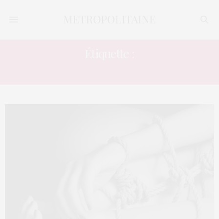
Étiquette :
SEX TOY