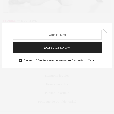
STORIES
16 JUIN 2012
Devenez une reine du streap-tease !
Le streap tease ou la technique de l’effeuillage vous à toujours
fais rêver, une quintessence…
SUBSCRIBE NOW
I would like to receive news and special offers.
Mentions légales
Nous contacter
Publier un article
Politique de confidentialité