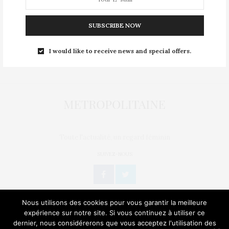
Mentions légales
SUBSCRIBE NOW
Nous contacter
Publier un article
I would like to receive news and special offers.
Politique de confidentialité
Toute l'actualité, un regard féminin
SUIVEZ-NOUS
Nous utilisons des cookies pour vous garantir la meilleure
expérience sur notre site. Si vous continuez à utiliser ce
dernier, nous considérerons que vous acceptez l'utilisation des
L’OEIL DE MÉTROP’
STORIES
BIEN-ÊTRE / SANTÉ