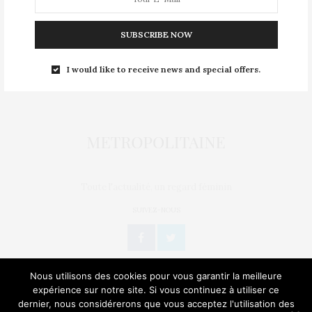
Mentions légales
SUBSCRIBE NOW
Nous contacter
Publier un article
I would like to receive news and special offers.
Politique de confidentialité
Toute l'actualité, un regard féminin
SUIVEZ-NOUS
Nous utilisons des cookies pour vous garantir la meilleure
expérience sur notre site. Si vous continuez à utiliser ce
dernier, nous considérerons que vous acceptez l'utilisation des
L’OEIL DE MÉTROP’
STORIES
BIEN-ÊTRE / SANTÉ