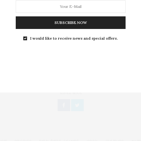
On connaît les nombreux bienfaits d’une activité
physique régulière : elle intervient dans la lutte
contre…
SUBSCRIBE NOW
I would like to receive news and special offers.
Toute l'actualité, un regard féminin
SUIVEZ-NOUS