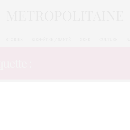
STORIES
BIEN-ÊTRE / SANTÉ
GEEK
CULTURE
N
quette :
TEMPS DE RÉACT
L’OEIL DE MÉTROP’
27 FÉVRIER 2013
Faire du sport pour avoir un
cerveau plus performant