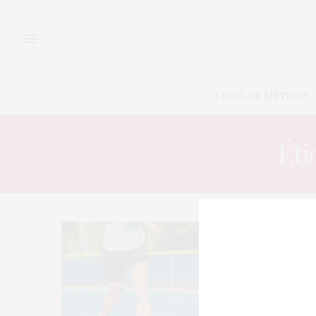
L’OEIL DE MÉTROP’
Éti