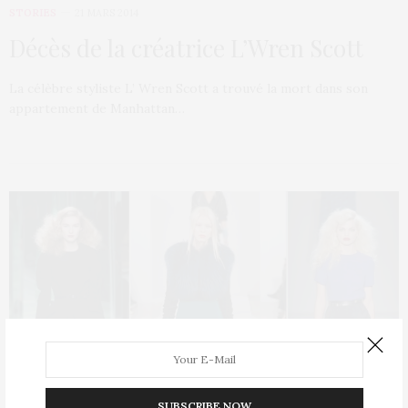
STORIES
21 MARS 2014
Décès de la créatrice L’Wren Scott
La célèbre styliste L’ Wren Scott a trouvé la mort dans son
appartement de Manhattan…
SUBSCRIBE NOW